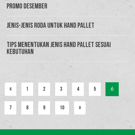
Promo Desember
Jenis-Jenis Roda untuk Hand Pallet
TIPS MENENTUKAN JENIS HAND PALLET SESUAI
KEBUTUHAN
«
1
2
3
4
5
6
7
8
9
10
»